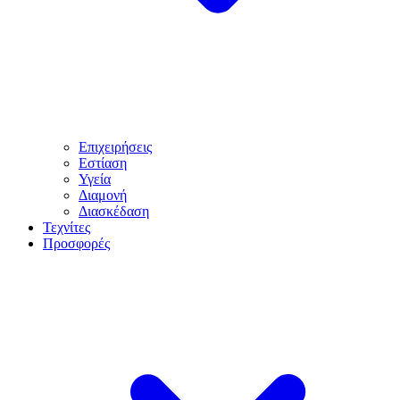
Επιχειρήσεις
Εστίαση
Υγεία
Διαμονή
Διασκέδαση
Τεχνίτες
Προσφορές