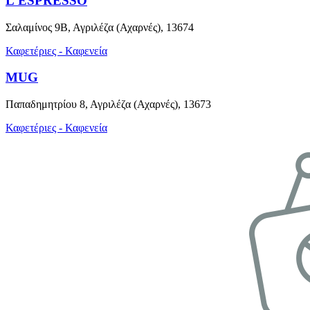
L'ESPRESSO
Σαλαμίνος 9Β, Αγριλέζα (Αχαρνές), 13674
Καφετέριες - Καφενεία
MUG
Παπαδημητρίου 8, Αγριλέζα (Αχαρνές), 13673
Καφετέριες - Καφενεία