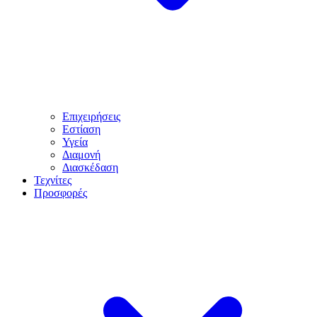
Επιχειρήσεις
Εστίαση
Υγεία
Διαμονή
Διασκέδαση
Τεχνίτες
Προσφορές