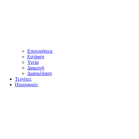
Επιχειρήσεις
Εστίαση
Υγεία
Διαμονή
Διασκέδαση
Τεχνίτες
Προσφορές