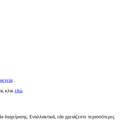
φενεία
.
τας κλικ
εδώ
ία διαχείρισης. Εναλλακτικά, εάν χρειάζεστε περισσότερες