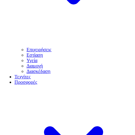
Επιχειρήσεις
Εστίαση
Υγεία
Διαμονή
Διασκέδαση
Τεχνίτες
Προσφορές