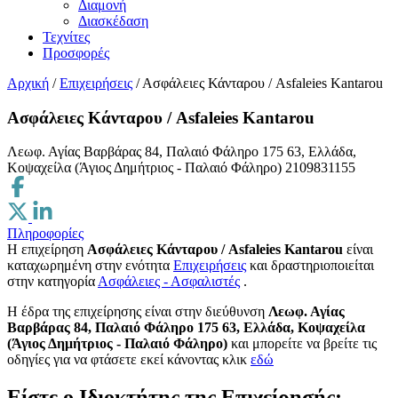
Διαμονή
Διασκέδαση
Τεχνίτες
Προσφορές
Αρχική
/
Επιχειρήσεις
/
Ασφάλειες Κάνταρου / Asfaleies Kantarou
Ασφάλειες Κάνταρου / Asfaleies Kantarou
Λεωφ. Αγίας Βαρβάρας 84, Παλαιό Φάληρο 175 63, Ελλάδα,
Κοψαχείλα (Άγιος Δημήτριος - Παλαιό Φάληρο)
2109831155
Πληροφορίες
Η επιχείρηση
Ασφάλειες Κάνταρου / Asfaleies Kantarou
είναι
καταχωρημένη στην ενότητα
Επιχειρήσεις
και δραστηριοποιείται
στην κατηγορία
Ασφάλειες - Ασφαλιστές
.
H έδρα της επιχείρησης είναι στην διεύθυνση
Λεωφ. Αγίας
Βαρβάρας 84, Παλαιό Φάληρο 175 63, Ελλάδα, Κοψαχείλα
(Άγιος Δημήτριος - Παλαιό Φάληρο)
και μπορείτε να βρείτε τις
οδηγίες για να φτάσετε εκεί κάνοντας κλικ
εδώ
Είστε ο Ιδιοκτήτης της Επιχείρησής;