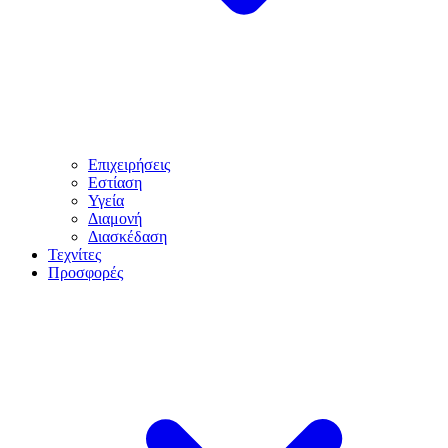
Επιχειρήσεις
Εστίαση
Υγεία
Διαμονή
Διασκέδαση
Τεχνίτες
Προσφορές