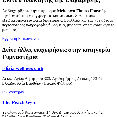
Αν διαχειρίζεστε την επιχείρησή
Meltdown Fitness House
έχετε
την δυνατότητα να εγγραφείτε και να επωφεληθείτε από
εξειδικευμένα εργαλεία διαχείρισης. Εναλλακτικά, εάν χρειάζεστε
περισσότερες πληροφορίες ή βοήθεια, μπορείτε να επικοινωνήσετε
μαζί μας.
Εγγραφή
Επικοινωνία
Δείτε άλλες επιχειρήσεις στην κατηγορία
Γυμναστήρια
Elixia wellness club
Λεωφ. Αγίου Δημητρίου 303, Αγ. Δημήτριος Αττικής 173 42,
Ελλάδα, Αγία Βαρβάρα (Παλαιό Φάληρο)
Γυμναστήρια
The Peach Gym
Υπολοχαγού Καπετανάκη 14, Αγ. Δημήτριος Αττικής 173 42,
Ελλάδα, Αγία Βαρβάρα (Παλαιό Φάληρο)