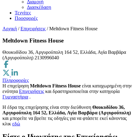
Διαμονή
Διασκέδαση
Τεχνίτες
Προσφορές
Αρχική
/
Επιχειρήσεις
/
Meltdown Fitness House
Meltdown Fitness House
Θουκυδίδου 36, Αργυρούπολη 164 52, Ελλάδα, Αγία Βαρβάρα
(Αργυρούπολη)
2130996040
Πληροφορίες
Η επιχείρηση
Meltdown Fitness House
είναι καταχωρημένη στην
ενότητα
Επιχειρήσεις
και δραστηριοποιείται στην κατηγορία
Γυμναστήρια
.
H έδρα της επιχείρησης είναι στην διεύθυνση
Θουκυδίδου 36,
Αργυρούπολη 164 52, Ελλάδα, Αγία Βαρβάρα (Αργυρούπολη)
και μπορείτε να βρείτε τις οδηγίες για να φτάσετε εκεί κάνοντας
κλικ
εδώ
Είστε ο Ιδιοκτήτης της Επιχείρησής;