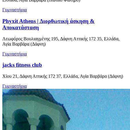
Γυμναστήρια
Phyxit Athens | Διορθωτική άσκηση &
Αποκατάσταση
Λεωφόρος Βουλιαγμένης 195, Δάφνη Αττικής 172 35, Ελλάδα,
Αγία Βαρβάρα (Δάφνη)
Γυμναστήρια
jacks fitness club
Χίου 21, Δάφνη Αττικής 172 37, Ελλάδα, Αγία Βαρβάρα (Δάφνη)
Γυμναστήρια