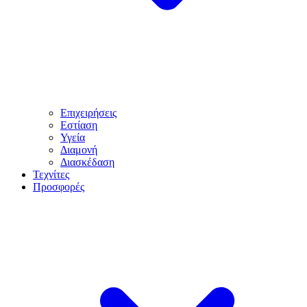
Επιχειρήσεις
Εστίαση
Υγεία
Διαμονή
Διασκέδαση
Τεχνίτες
Προσφορές