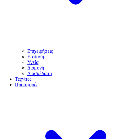
Επιχειρήσεις
Εστίαση
Υγεία
Διαμονή
Διασκέδαση
Τεχνίτες
Προσφορές