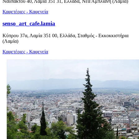
Ναυπάκτου 40, Λαμία 351 31, Ελλάδα, Νέα Άμπλιανη (Λαμία)
Καφετέριες - Καφενεία
senso_art_cafe.lamia
Κύπρου 37α, Λαμία 351 00, Ελλάδα, Σταθμός - Εκκοκκιστήρια
(Λαμία)
Καφετέριες - Καφενεία