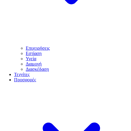
Επιχειρήσεις
Εστίαση
Υγεία
Διαμονή
Διασκέδαση
Τεχνίτες
Προσφορές