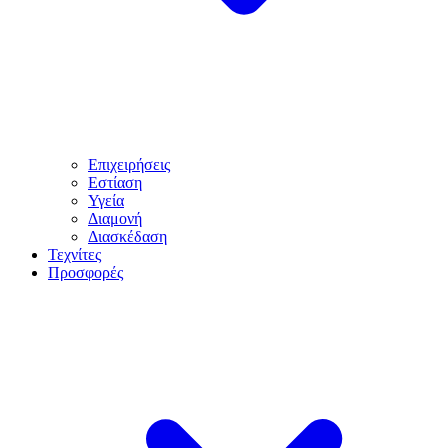
Επιχειρήσεις
Εστίαση
Υγεία
Διαμονή
Διασκέδαση
Τεχνίτες
Προσφορές