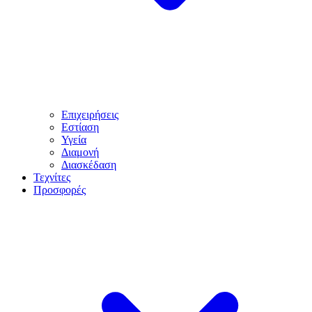
Επιχειρήσεις
Εστίαση
Υγεία
Διαμονή
Διασκέδαση
Τεχνίτες
Προσφορές