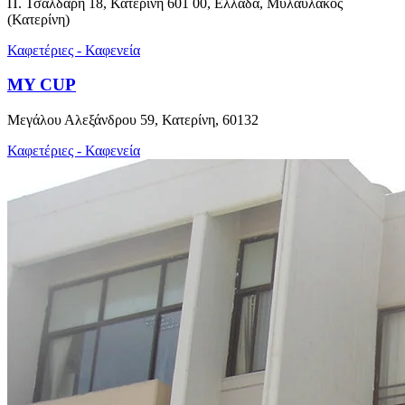
Π. Τσαλδάρη 18, Κατερίνη 601 00, Ελλάδα, Μυλαύλακος
(Κατερίνη)
Καφετέριες - Καφενεία
MY CUP
Μεγάλου Αλεξάνδρου 59, Κατερίνη, 60132
Καφετέριες - Καφενεία