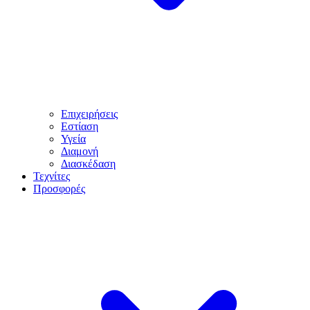
Επιχειρήσεις
Εστίαση
Υγεία
Διαμονή
Διασκέδαση
Τεχνίτες
Προσφορές