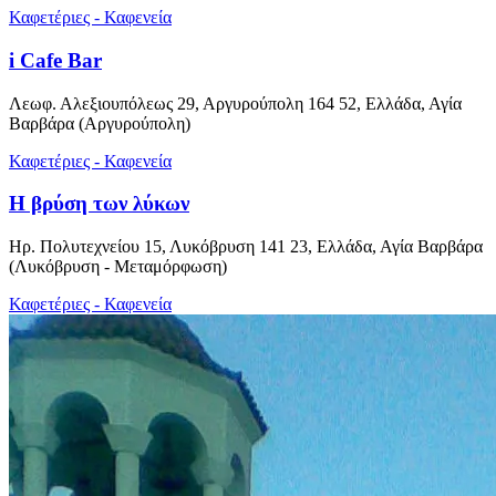
Καφετέριες - Καφενεία
i Cafe Bar
Λεωφ. Αλεξιουπόλεως 29, Αργυρούπολη 164 52, Ελλάδα, Αγία
Βαρβάρα (Αργυρούπολη)
Καφετέριες - Καφενεία
Η βρύση των λύκων
Ηρ. Πολυτεχνείου 15, Λυκόβρυση 141 23, Ελλάδα, Αγία Βαρβάρα
(Λυκόβρυση - Μεταμόρφωση)
Καφετέριες - Καφενεία