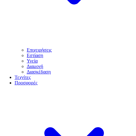
Επιχειρήσεις
Εστίαση
Υγεία
Διαμονή
Διασκέδαση
Τεχνίτες
Προσφορές