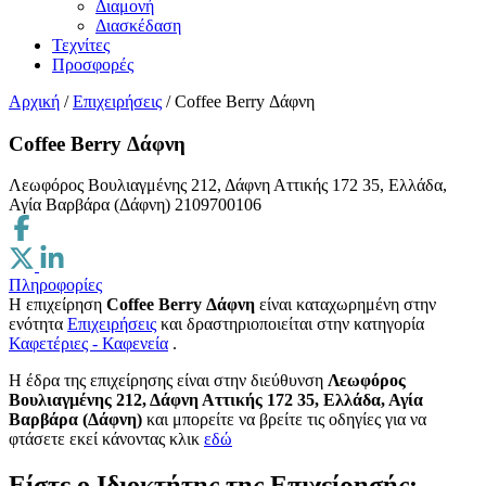
Διαμονή
Διασκέδαση
Τεχνίτες
Προσφορές
Αρχική
/
Επιχειρήσεις
/
Coffee Berry Δάφνη
Coffee Berry Δάφνη
Λεωφόρος Βουλιαγμένης 212, Δάφνη Αττικής 172 35, Ελλάδα,
Αγία Βαρβάρα (Δάφνη)
2109700106
Πληροφορίες
Η επιχείρηση
Coffee Berry Δάφνη
είναι καταχωρημένη στην
ενότητα
Επιχειρήσεις
και δραστηριοποιείται στην κατηγορία
Καφετέριες - Καφενεία
.
H έδρα της επιχείρησης είναι στην διεύθυνση
Λεωφόρος
Βουλιαγμένης 212, Δάφνη Αττικής 172 35, Ελλάδα, Αγία
Βαρβάρα (Δάφνη)
και μπορείτε να βρείτε τις οδηγίες για να
φτάσετε εκεί κάνοντας κλικ
εδώ
Είστε ο Ιδιοκτήτης της Επιχείρησής;