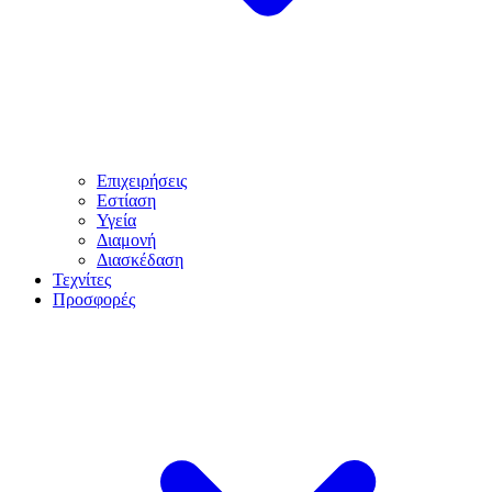
Επιχειρήσεις
Εστίαση
Υγεία
Διαμονή
Διασκέδαση
Τεχνίτες
Προσφορές