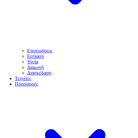
Επιχειρήσεις
Εστίαση
Υγεία
Διαμονή
Διασκέδαση
Τεχνίτες
Προσφορές