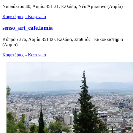
Ναυπάκτου 40, Λαμία 351 31, Ελλάδα, Νέα Άμπλιανη (Λαμία)
Καφετέριες - Καφενεία
senso_art_cafe.lamia
Κύπρου 37α, Λαμία 351 00, Ελλάδα, Σταθμός - Εκκοκκιστήρια
(Λαμία)
Καφετέριες - Καφενεία