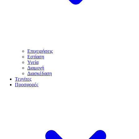
Επιχειρήσεις
Εστίαση
Υγεία
Διαμονή
Διασκέδαση
Τεχνίτες
Προσφορές