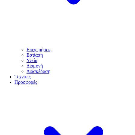
Επιχειρήσεις
Εστίαση
Υγεία
Διαμονή
Διασκέδαση
Τεχνίτες
Προσφορές