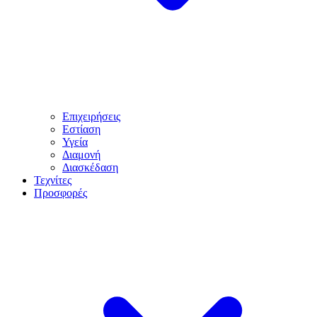
Επιχειρήσεις
Εστίαση
Υγεία
Διαμονή
Διασκέδαση
Τεχνίτες
Προσφορές