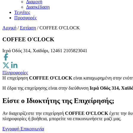
Διαμονή
Διασκέδαση
Τεχνίτες
Προσφορές
Αρχική
/
Εστίαση
/
COFFEE O'CLOCK
COFFEE O'CLOCK
Ιερά Οδός 314, Χαϊδάρι, 12461
2105823041
Πληροφορίες
Η επιχείρηση
COFFEE O'CLOCK
είναι καταχωρημένη στην ενότ
H έδρα της επιχείρησης είναι στην διεύθυνση
Ιερά Οδός 314, Χαϊδά
Είστε ο Ιδιοκτήτης της Επιχείρησής;
Αν διαχειρίζεστε την επιχείρησή
COFFEE O'CLOCK
έχετε την δυ
πληροφορίες ή βοήθεια, μπορείτε να επικοινωνήσετε μαζί μας.
Εγγραφή
Επικοινωνία