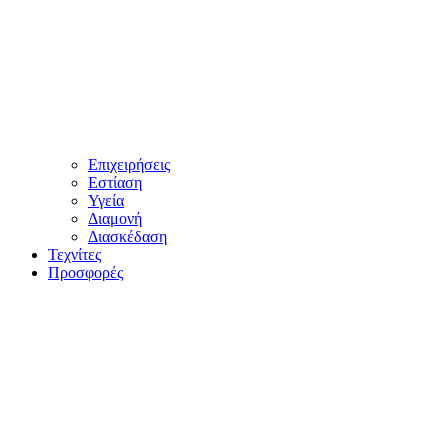
Επιχειρήσεις
Εστίαση
Υγεία
Διαμονή
Διασκέδαση
Τεχνίτες
Προσφορές