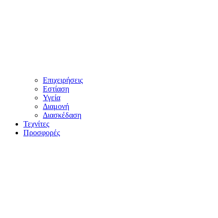
Επιχειρήσεις
Εστίαση
Υγεία
Διαμονή
Διασκέδαση
Τεχνίτες
Προσφορές