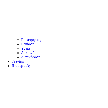
Επιχειρήσεις
Εστίαση
Υγεία
Διαμονή
Διασκέδαση
Τεχνίτες
Προσφορές