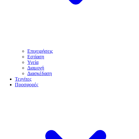
Επιχειρήσεις
Εστίαση
Υγεία
Διαμονή
Διασκέδαση
Τεχνίτες
Προσφορές