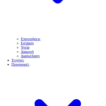
Επιχειρήσεις
Εστίαση
Υγεία
Διαμονή
Διασκέδαση
Τεχνίτες
Προσφορές