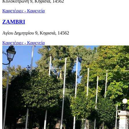
Κολοκοτρώνη 9, Κηφισιά, 14562
Καφετέριες - Καφενεία
ZAMBRI
Αγίου Δημητρίου 9, Κηφισιά, 14562
Καφετέριες - Καφενεία