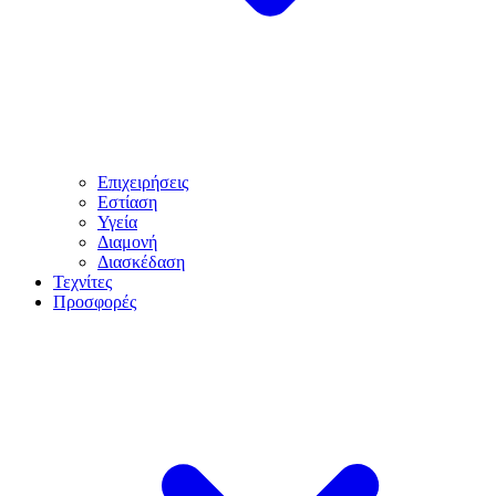
Επιχειρήσεις
Εστίαση
Υγεία
Διαμονή
Διασκέδαση
Τεχνίτες
Προσφορές