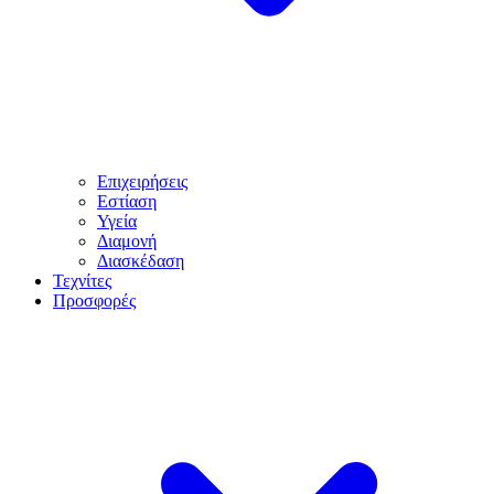
Επιχειρήσεις
Εστίαση
Υγεία
Διαμονή
Διασκέδαση
Τεχνίτες
Προσφορές