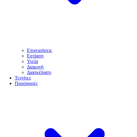
Επιχειρήσεις
Εστίαση
Υγεία
Διαμονή
Διασκέδαση
Τεχνίτες
Προσφορές