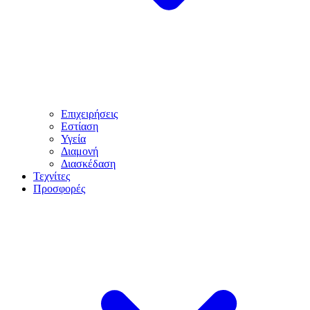
Επιχειρήσεις
Εστίαση
Υγεία
Διαμονή
Διασκέδαση
Τεχνίτες
Προσφορές