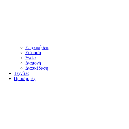
Επιχειρήσεις
Εστίαση
Υγεία
Διαμονή
Διασκέδαση
Τεχνίτες
Προσφορές