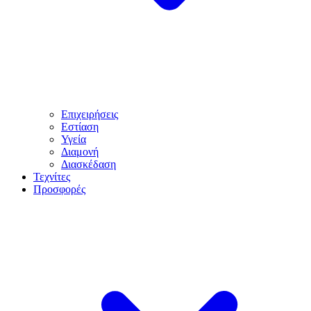
Επιχειρήσεις
Εστίαση
Υγεία
Διαμονή
Διασκέδαση
Τεχνίτες
Προσφορές