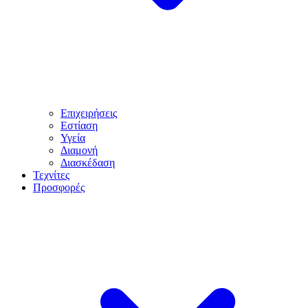
Επιχειρήσεις
Εστίαση
Υγεία
Διαμονή
Διασκέδαση
Τεχνίτες
Προσφορές