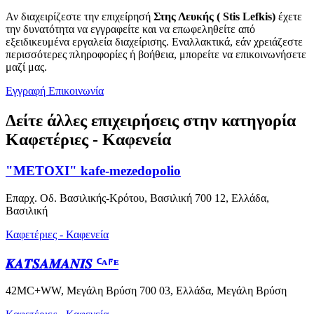
Αν διαχειρίζεστε την επιχείρησή
Στης Λευκής ( Stis Lefkis)
έχετε
την δυνατότητα να εγγραφείτε και να επωφεληθείτε από
εξειδικευμένα εργαλεία διαχείρισης. Εναλλακτικά, εάν χρειάζεστε
περισσότερες πληροφορίες ή βοήθεια, μπορείτε να επικοινωνήσετε
μαζί μας.
Εγγραφή
Επικοινωνία
Δείτε άλλες επιχειρήσεις στην κατηγορία
Καφετέριες - Καφενεία
"METOXI" kafe-mezedopolio
Επαρχ. Οδ. Βασιλικής-Κρότου, Βασιλική 700 12, Ελλάδα,
Βασιλική
Καφετέριες - Καφενεία
𝑲𝑨𝑻𝑺𝑨𝑴𝑨𝑵𝑰𝑺 ᑦᴬ⸁ᴱ
42MC+WW, Μεγάλη Βρύση 700 03, Ελλάδα, Μεγάλη Βρύση