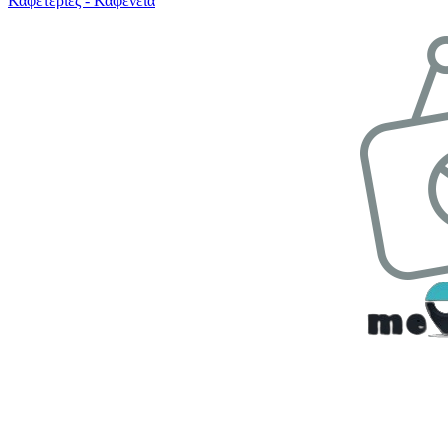
Καφετέριες - Καφενεία