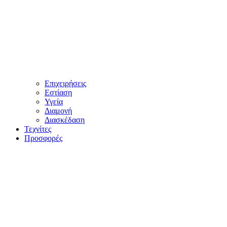
Επιχειρήσεις
Εστίαση
Υγεία
Διαμονή
Διασκέδαση
Τεχνίτες
Προσφορές