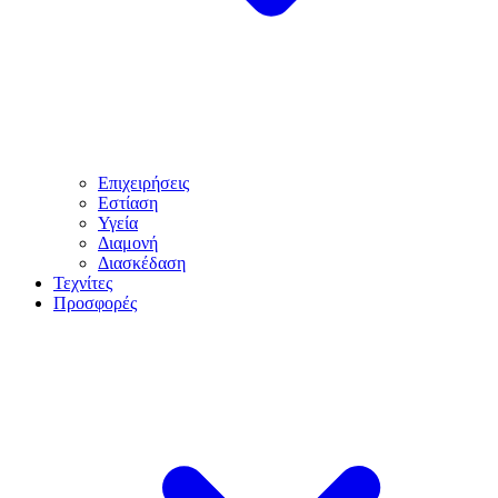
Επιχειρήσεις
Εστίαση
Υγεία
Διαμονή
Διασκέδαση
Τεχνίτες
Προσφορές