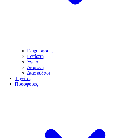
Επιχειρήσεις
Εστίαση
Υγεία
Διαμονή
Διασκέδαση
Τεχνίτες
Προσφορές