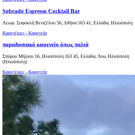
Sobrado Espresso Cocktail Bar
Λεωφ. Σοφοκλή Βενιζέλου 56, Αθήνα 163 41, Ελλάδα, Ηλιούπολη
Καφετέριες - Καφενεία
παραδοσιακό καφενείο όπως παλιά
Σπύρου Μήλιου 16, Ηλιούπολη 163 45, Ελλάδα, Άνω Ηλιούπολη
(Ηλιούπολη)
Καφετέριες - Καφενεία