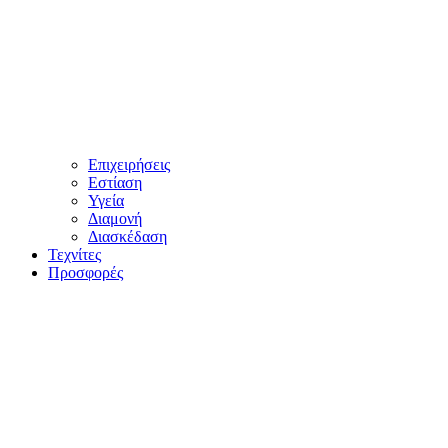
Επιχειρήσεις
Εστίαση
Υγεία
Διαμονή
Διασκέδαση
Τεχνίτες
Προσφορές