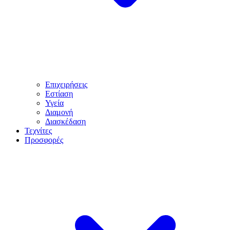
Επιχειρήσεις
Εστίαση
Υγεία
Διαμονή
Διασκέδαση
Τεχνίτες
Προσφορές