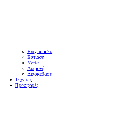
Επιχειρήσεις
Εστίαση
Υγεία
Διαμονή
Διασκέδαση
Τεχνίτες
Προσφορές