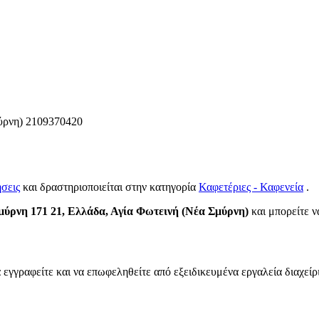
ύρνη)
2109370420
ήσεις
και δραστηριοποιείται στην κατηγορία
Καφετέριες - Καφενεία
.
μύρνη 171 21, Ελλάδα, Αγία Φωτεινή (Νέα Σμύρνη)
και μπορείτε να
 εγγραφείτε και να επωφεληθείτε από εξειδικευμένα εργαλεία διαχεί