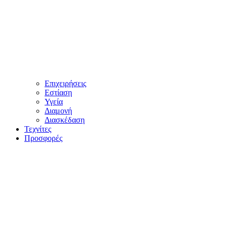
Επιχειρήσεις
Εστίαση
Υγεία
Διαμονή
Διασκέδαση
Τεχνίτες
Προσφορές