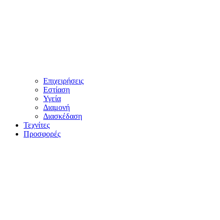
Επιχειρήσεις
Εστίαση
Υγεία
Διαμονή
Διασκέδαση
Τεχνίτες
Προσφορές