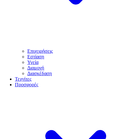
Επιχειρήσεις
Εστίαση
Υγεία
Διαμονή
Διασκέδαση
Τεχνίτες
Προσφορές