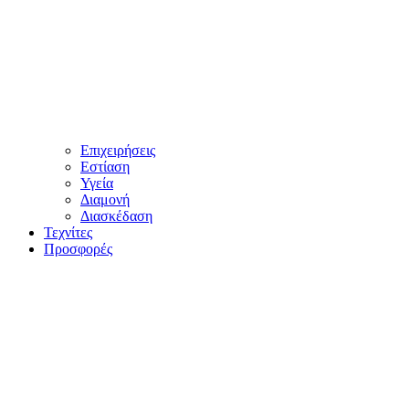
Επιχειρήσεις
Εστίαση
Υγεία
Διαμονή
Διασκέδαση
Τεχνίτες
Προσφορές