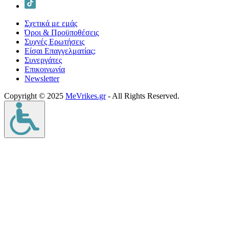
Σχετικά με εμάς
Όροι & Προϋποθέσεις
Συχνές Ερωτήσεις
Είσαι Επαγγελματίας;
Συνεργάτες
Επικοινωνία
Νewsletter
Copyright © 2025
MeVrikes.gr
- All Rights Reserved.