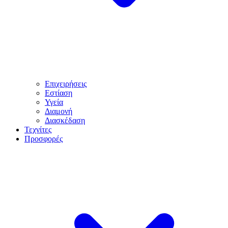
Επιχειρήσεις
Εστίαση
Υγεία
Διαμονή
Διασκέδαση
Τεχνίτες
Προσφορές