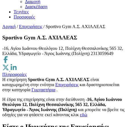
Διαμονή
Διασκέδαση
Τεχνίτες
Προσφορές
Αρχική
/
Επιχειρήσεις
/
Sportivo Gym Α.Σ. ΑΧΙΛΛΕΑΣ
Sportivo Gym Α.Σ. ΑΧΙΛΛΕΑΣ
-16, Αγίου Ιωάννου Θεολόγου 12, Πολίχνη Θεσσαλονίκης 565 32,
Ελλάδα, Υδραγωγείο - Άγιος Ιωάννης (Πολίχνη)
2313059649
Πληροφορίες
Η επιχείρηση
Sportivo Gym Α.Σ. ΑΧΙΛΛΕΑΣ
είναι
καταχωρημένη στην ενότητα
Επιχειρήσεις
και δραστηριοποιείται
στην κατηγορία
Γυμναστήρια
.
H έδρα της επιχείρησης είναι στην διεύθυνση
-16, Αγίου Ιωάννου
Θεολόγου 12, Πολίχνη Θεσσαλονίκης 565 32, Ελλάδα,
Υδραγωγείο - Άγιος Ιωάννης (Πολίχνη)
και μπορείτε να βρείτε τις
οδηγίες για να φτάσετε εκεί κάνοντας κλικ
εδώ
Είστε ο Ιδιοκτήτης της Επιχείρησής;