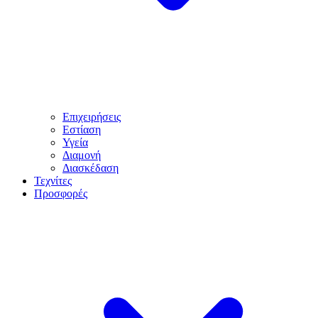
Επιχειρήσεις
Εστίαση
Υγεία
Διαμονή
Διασκέδαση
Τεχνίτες
Προσφορές