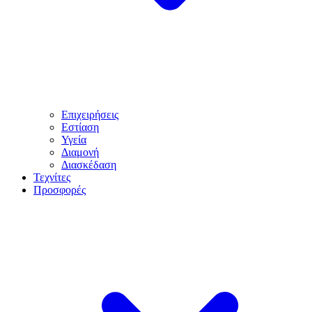
Επιχειρήσεις
Εστίαση
Υγεία
Διαμονή
Διασκέδαση
Τεχνίτες
Προσφορές