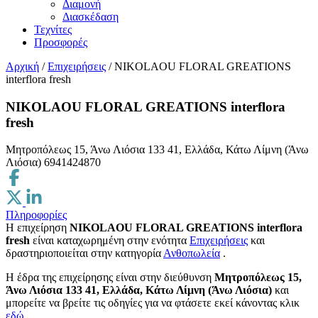
Διαμονή
Διασκέδαση
Τεχνίτες
Προσφορές
Αρχική
/
Επιχειρήσεις
/
NIKOLAOU FLORAL GREATIONS
interflora fresh
NIKOLAOU FLORAL GREATIONS interflora
fresh
Μητροπόλεως 15, Άνω Λιόσια 133 41, Ελλάδα, Κάτω Λίμνη (Άνω
Λιόσια)
6941424870
Πληροφορίες
Η επιχείρηση
NIKOLAOU FLORAL GREATIONS interflora
fresh
είναι καταχωρημένη στην ενότητα
Επιχειρήσεις
και
δραστηριοποιείται στην κατηγορία
Ανθοπωλεία
.
H έδρα της επιχείρησης είναι στην διεύθυνση
Μητροπόλεως 15,
Άνω Λιόσια 133 41, Ελλάδα, Κάτω Λίμνη (Άνω Λιόσια)
και
μπορείτε να βρείτε τις οδηγίες για να φτάσετε εκεί κάνοντας κλικ
εδώ