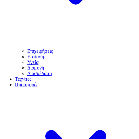
Επιχειρήσεις
Εστίαση
Υγεία
Διαμονή
Διασκέδαση
Τεχνίτες
Προσφορές