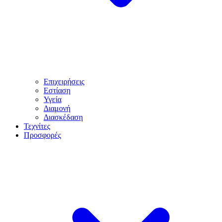
Επιχειρήσεις
Εστίαση
Υγεία
Διαμονή
Διασκέδαση
Τεχνίτες
Προσφορές