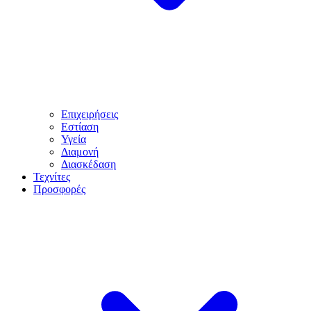
Επιχειρήσεις
Εστίαση
Υγεία
Διαμονή
Διασκέδαση
Τεχνίτες
Προσφορές