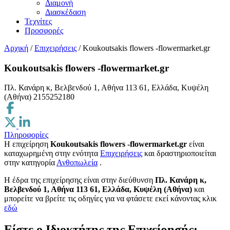
Διαμονή
Διασκέδαση
Τεχνίτες
Προσφορές
Αρχική
/
Επιχειρήσεις
/
Koukoutsakis flowers -flowermarket.gr
Koukoutsakis flowers -flowermarket.gr
Πλ. Κανάρη κ, Βελβενδού 1, Αθήνα 113 61, Ελλάδα, Κυψέλη
(Αθήνα)
2155252180
Πληροφορίες
Η επιχείρηση
Koukoutsakis flowers -flowermarket.gr
είναι
καταχωρημένη στην ενότητα
Επιχειρήσεις
και δραστηριοποιείται
στην κατηγορία
Ανθοπωλεία
.
H έδρα της επιχείρησης είναι στην διεύθυνση
Πλ. Κανάρη κ,
Βελβενδού 1, Αθήνα 113 61, Ελλάδα, Κυψέλη (Αθήνα)
και
μπορείτε να βρείτε τις οδηγίες για να φτάσετε εκεί κάνοντας κλικ
εδώ
Είστε ο Ιδιοκτήτης της Επιχείρησής;