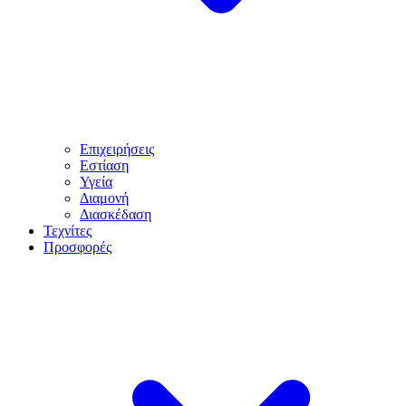
Επιχειρήσεις
Εστίαση
Υγεία
Διαμονή
Διασκέδαση
Τεχνίτες
Προσφορές