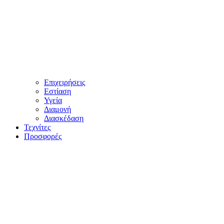
Επιχειρήσεις
Εστίαση
Υγεία
Διαμονή
Διασκέδαση
Τεχνίτες
Προσφορές