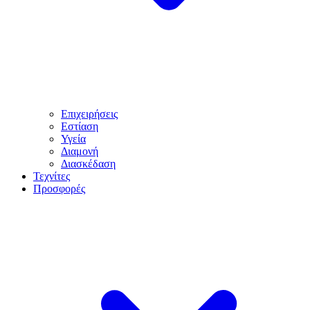
Επιχειρήσεις
Εστίαση
Υγεία
Διαμονή
Διασκέδαση
Τεχνίτες
Προσφορές