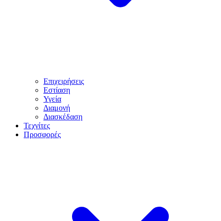
Επιχειρήσεις
Εστίαση
Υγεία
Διαμονή
Διασκέδαση
Τεχνίτες
Προσφορές