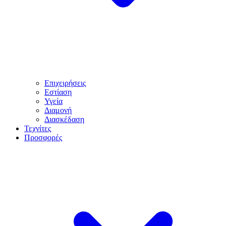
Επιχειρήσεις
Εστίαση
Υγεία
Διαμονή
Διασκέδαση
Τεχνίτες
Προσφορές